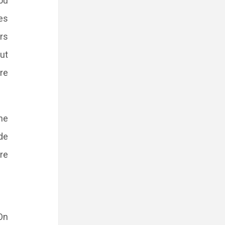
 ou
les
rs
eut
re
nne
de
re
On