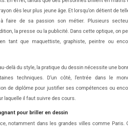
s. En effet, tandis que des personnes brillent en maths
crayon dès leur plus jeune âge. Et lorsqu’on détient de tel
e à faire de sa passion son métier. Plusieurs secteu
ition, la presse ou la publicité. Dans cette optique, on p
, en tant que maquettiste, graphiste, peintre ou enco
t, au-delà du style, la pratique du dessin nécessite une bo
aines techniques. D’un côté, l’entrée dans le mon
tion de diplôme pour justifier ses compétences ou enco
r laquelle il faut suivre des cours.
agnant pour briller en dessin
nce, notamment dans les grandes villes comme Paris. 