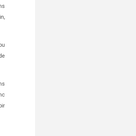
ns
in,
ou
de
ins
onc
ir